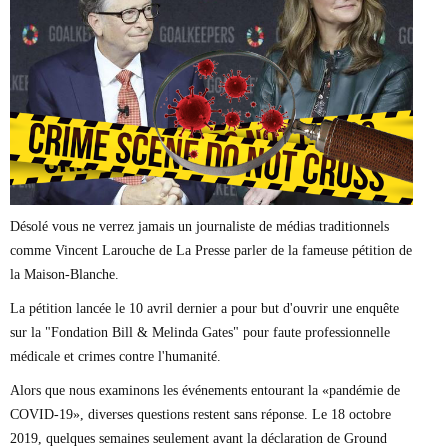
Marie-Eve Doyon
Mathieu Bock Côté
Nathalie Elgrably
Normand Lester
Philippe Léger
Pierre Martin
Remi Nadeau
Richard Béliveau
Richard Martineau
Réjean Parent
Steve E. Fortin
Désolé vous ne verrez jamais un journaliste de médias traditionnels
Sophie Durocher
comme Vincent Larouche de La Presse parler de la fameuse pétition de
Thomas Mulcair
Véronyque Tremblay
la Maison-Blanche.
La pétition lancée le 10 avril dernier a pour but d'ouvrir une enquête
sur la "Fondation Bill & Melinda Gates" pour faute professionnelle
médicale et crimes contre l'humanité.
Alors que nous examinons les événements entourant la «pandémie de
COVID-19», diverses questions restent sans réponse. Le 18 octobre
2019, quelques semaines seulement avant la déclaration de Ground