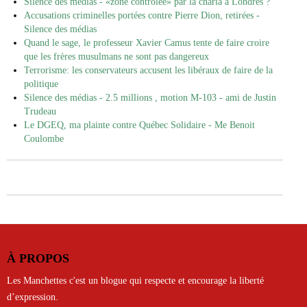
Silence des médias - «zone contrôlée» par la charia à Londres ?
Accusations criminelles portées contre Pierre Dion, retirées -
Silence des médias
Quand le sage, le professeur Xavier Camus tente de faire croire
que les frères musulmans ne sont pas dangereux
Terrorisme: les conservateurs accusent les libéraux de faire de la
politique
Silence des médias - 2.5 millions , motion M-103 - ami de Justin
Trudeau
Le DGEQ, ma plainte contre Québec Solidaire - Me Benoit
Coulombe
À PROPOS
Les Manchettes c'est un blogue qui respecte et encourage la liberté
d’expression.