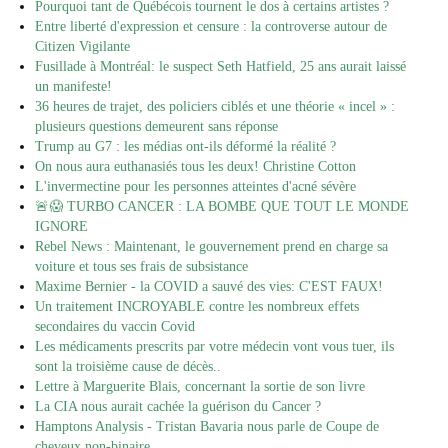
Pourquoi tant de Québécois tournent le dos à certains artistes ?
Entre liberté d'expression et censure : la controverse autour de
Citizen Vigilante
Fusillade à Montréal: le suspect Seth Hatfield, 25 ans aurait laissé
un manifeste!
36 heures de trajet, des policiers ciblés et une théorie « incel » :
plusieurs questions demeurent sans réponse
Trump au G7 : les médias ont-ils déformé la réalité ?
On nous aura euthanasiés tous les deux! Christine Cotton
L'invermectine pour les personnes atteintes d'acné sévère
🚨😱 TURBO CANCER : LA BOMBE QUE TOUT LE MONDE
IGNORE
Rebel News : Maintenant, le gouvernement prend en charge sa
voiture et tous ses frais de subsistance
Maxime Bernier - la COVID a sauvé des vies: C'EST FAUX!
Un traitement INCROYABLE contre les nombreux effets
secondaires du vaccin Covid
Les médicaments prescrits par votre médecin vont vous tuer, ils
sont la troisième cause de décès..
Lettre à Marguerite Blais, concernant la sortie de son livre
La CIA nous aurait cachée la guérison du Cancer ?
Hamptons Analysis - Tristan Bavaria nous parle de Coupe de
cheveux non-binaire