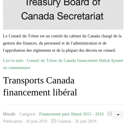
Marie-Eve Doyon
Mathieu Bock Côté
Nathalie Elgrably
Normand Lester
Philippe Léger
Pierre Martin
Le Conseil du Trésor est un comité du cabinet du Canada chargé de la
Remi Nadeau
gestion des finances, du personnel et de l'administration et de
Richard Béliveau
l'approbation des règlements et de la plupart des décrets en conseil.
Richard Martineau
Réjean Parent
Lire la suite : Conseil du Trésor du Canada financement libéral
Ajouter
Steve E. Fortin
un commentaire
Sophie Durocher
Thomas Mulcair
Transports Canada
Véronyque Tremblay
financement libéral
Détails
Catégorie :
Financement parti liberal 2015 - 2019
Publication : 26 juin 2019
Création : 26 juin 2019