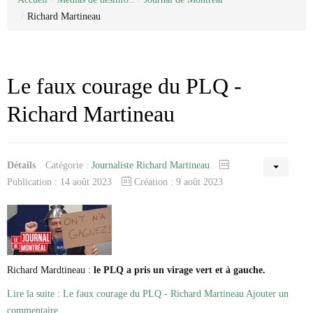
Categorie
Nous joindre
Juridique
/
Richard Martineau
Médias de désinfo..
À propos de nous
Sondage
Antifa
La liste Epstein
Réseaux sociaux
Enquêtes
Journal de Montréal
Déontologie
États-Unis / Trump
Journal de Chambly
Antoine Robitaille
Allimentation/santé
Justice / faits divers
Claude Villeneuve
Le faux courage du PLQ -
Arnaque
Personnalité publique
Recettes
Denise Bombardier
Pharmaceutique
Politique
Elsie Lefebvre
Richard Martineau
Médicaments
Emmanuelle Latraverse
Ordre Professionnel
Fatima Houda-Pepin
Médias traditionnels
Avocat
Geneviève Pettersen
Traduction
Collège des medecins
Gilles Proulx
Détails
Catégorie :
Journaliste Richard Martineau
Comptable
Guillaume St-Pierre
Notaire
Jonathan Trudeau
Publication : 14 août 2023
Création : 9 août 2023
Joseph Facal
Josée Legault
Karine Gagnon
Loic Tassé
Madeleine Pilote-Côté
Maka Kotto
Richard Mardtineau :
le PLQ a pris un virage vert et à gauche.
Marc-André Leclerc
Michel Girard
Lire la suite : Le faux courage du PLQ - Richard Martineau
Ajouter un
Mario Dumont
commentaire