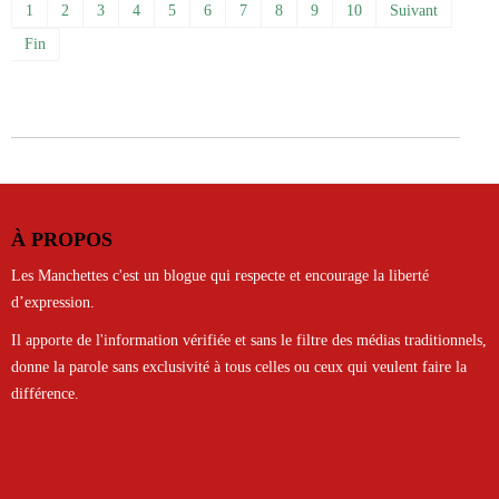
1
2
3
4
5
6
7
8
9
10
Suivant
Fin
À PROPOS
Les Manchettes c'est un blogue qui respecte et encourage la liberté
d’expression.
Il apporte de l'information vérifiée et sans le filtre des médias traditionnels,
donne la parole sans exclusivité à tous celles ou ceux qui veulent faire la
différence.