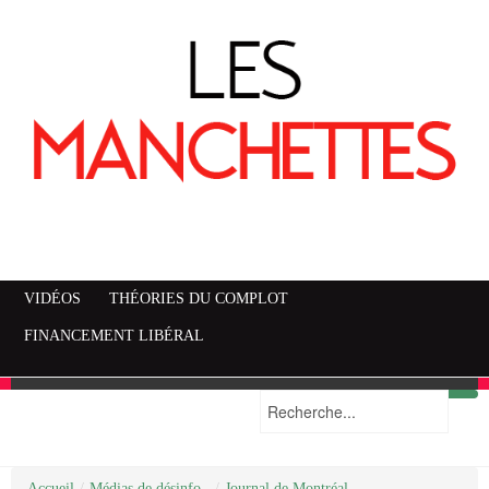
VIDÉOS
THÉORIES DU COMPLOT
FINANCEMENT LIBÉRAL
Accueil
Mise en garde
Plan du site
/
Médias de désinfo..
/
Journal de Montréal