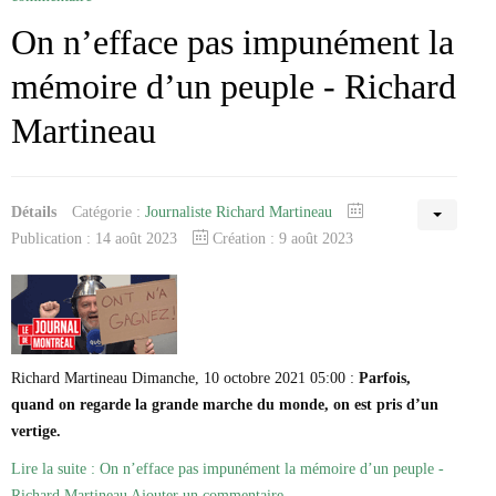
Marie-Eve Doyon
On n’efface pas impunément la
Mathieu Bock Côté
Nathalie Elgrably
mémoire d’un peuple - Richard
Normand Lester
Philippe Léger
Martineau
Pierre Martin
Remi Nadeau
Richard Béliveau
Richard Martineau
Détails
Catégorie :
Réjean Parent
Journaliste Richard Martineau
Steve E. Fortin
Publication : 14 août 2023
Création : 9 août 2023
Sophie Durocher
Thomas Mulcair
Véronyque Tremblay
Richard Martineau Dimanche, 10 octobre 2021 05:00 :
Parfois,
quand on regarde la grande marche du monde, on est pris d’un
vertige.
Lire la suite : On n’efface pas impunément la mémoire d’un peuple -
Richard Martineau
Ajouter un commentaire