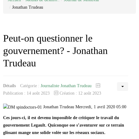
Categorie
Nous joindre
Juridique
/
Jonathan Trudeau
Médias de désinfo..
À propos de nous
Sondage
Antifa
La liste Epstein
Réseaux sociaux
Enquêtes
Journal de Montréal
Déontologie
États-Unis / Trump
Journal de Chambly
Antoine Robitaille
Allimentation/santé
Justice / faits divers
Claude Villeneuve
Peut-on questionner le
Arnaque
Personnalité publique
Recettes
Denise Bombardier
Pharmaceutique
Politique
Elsie Lefebvre
gouvernement? - Jonathan
Médicaments
Emmanuelle Latraverse
Ordre Professionnel
Fatima Houda-Pepin
Trudeau
Médias traditionnels
Avocat
Geneviève Pettersen
Traduction
Collège des medecins
Gilles Proulx
Comptable
Guillaume St-Pierre
Notaire
Jonathan Trudeau
Détails
Catégorie :
Journaliste Jonathan Trudeau
Joseph Facal
Josée Legault
Publication : 14 août 2023
Création : 12 août 2023
Karine Gagnon
Loic Tassé
Jonathan Trudeau Mercredi, 1 avril 2020 05:00
Madeleine Pilote-Côté
Ces jours-ci, il est devenu impossible de critiquer le travail du
Maka Kotto
Marc-André Leclerc
gouvernement Legault. Quiconque ose s’aventurer sur ce terrain
Michel Girard
glissant mange une solide volée sur les réseaux sociaux.
Mario Dumont