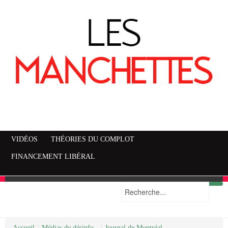
VIDÉOS
THÉORIES DU COMPLOT
FINANCEMENT LIBÉRAL
Accueil
Mise en garde
Plan du site
/
Médias de désinfo..
/
Journal de Montréal