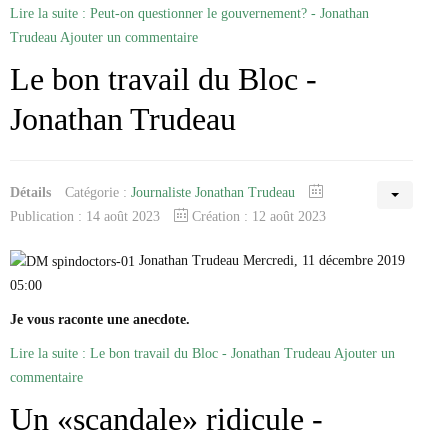
Marie-Eve Doyon
Lire la suite : Peut-on questionner le gouvernement? - Jonathan
Mathieu Bock Côté
Trudeau
Ajouter un commentaire
Nathalie Elgrably
Le bon travail du Bloc -
Normand Lester
Philippe Léger
Jonathan Trudeau
Pierre Martin
Remi Nadeau
Richard Béliveau
Richard Martineau
Réjean Parent
Détails
Catégorie :
Journaliste Jonathan Trudeau
Steve E. Fortin
Publication : 14 août 2023
Création : 12 août 2023
Sophie Durocher
Thomas Mulcair
Jonathan Trudeau Mercredi, 11 décembre 2019
Véronyque Tremblay
05:00
Je vous raconte une anecdote.
Lire la suite : Le bon travail du Bloc - Jonathan Trudeau
Ajouter un
commentaire
Un «scandale» ridicule -