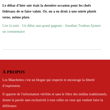
Le débat d’hier soir était la dernière occasion pour les chefs
fédéraux de se faire valoir. Or, on a eu droit à une soirée plutôt
terne, même plate.
Lire la suite : Un débat sans grand gagnant - Jonathan Trudeau
Ajouter
un commentaire
À PROPOS
Les Manchettes c'est un blogue qui respecte et encourage la liberté
d’expression.
Il apporte de l'information vérifiée et sans le filtre des médias traditionnels,
donne la parole sans exclusivité à tous celles ou ceux qui veulent faire la
différence.