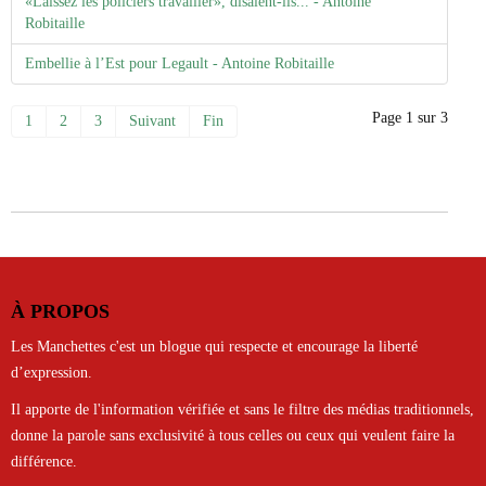
«Laissez les policiers travailler», disaient-ils... - Antoine
Robitaille
Embellie à l’Est pour Legault - Antoine Robitaille
Page 1 sur 3
1
2
3
Suivant
Fin
À PROPOS
Les Manchettes c'est un blogue qui respecte et encourage la liberté
d’expression.
Il apporte de l'information vérifiée et sans le filtre des médias traditionnels,
donne la parole sans exclusivité à tous celles ou ceux qui veulent faire la
différence.