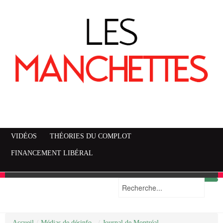
VIDÉOS
THÉORIES DU COMPLOT
FINANCEMENT LIBÉRAL
Accueil
Mise en garde
Plan du site
/
Médias de désinfo..
/
Journal de Montréal