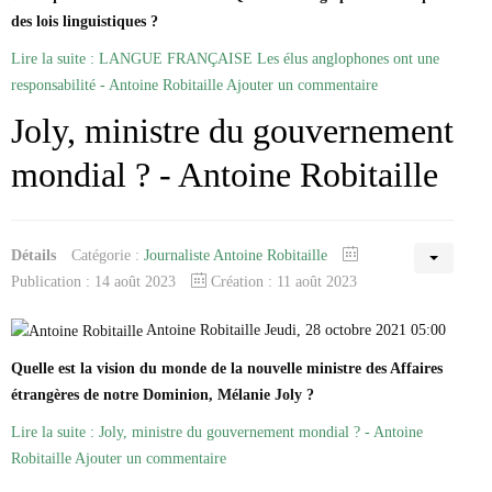
Marie-Eve Doyon
des lois linguistiques ?
Mathieu Bock Côté
Nathalie Elgrably
Lire la suite : LANGUE FRANÇAISE Les élus anglophones ont une
Normand Lester
responsabilité - Antoine Robitaille
Ajouter un commentaire
Philippe Léger
Joly, ministre du gouvernement
Pierre Martin
Remi Nadeau
mondial ? - Antoine Robitaille
Richard Béliveau
Richard Martineau
Réjean Parent
Steve E. Fortin
Sophie Durocher
Détails
Catégorie :
Journaliste Antoine Robitaille
Thomas Mulcair
Publication : 14 août 2023
Création : 11 août 2023
Véronyque Tremblay
Antoine Robitaille Jeudi, 28 octobre 2021 05:00
Quelle est la vision du monde de la nouvelle ministre des Affaires
étrangères de notre Dominion, Mélanie Joly ?
Lire la suite : Joly, ministre du gouvernement mondial ? - Antoine
Robitaille
Ajouter un commentaire