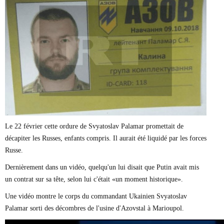
Marie-Eve Doyon
Mathieu Bock Côté
Nathalie Elgrably
Normand Lester
Philippe Léger
Pierre Martin
Remi Nadeau
Richard Béliveau
Richard Martineau
Réjean Parent
Steve E. Fortin
Sophie Durocher
Thomas Mulcair
Le 22 février cette ordure de
Svyatoslav Palamar
promettait de
Véronyque Tremblay
décapiter les Russes, enfants compris. Il aurait été liquidé par les forces
Russe.
Dernièrement dans un vidéo, quelqu'un lui disait que Putin avait mis
un contrat sur sa tête, selon lui c'était «un moment historique».
Une vidéo montre le corps du commandant Ukainien Svyatoslav
Palamar sorti des décombres de l'usine d'Azovstal à Marioupol.