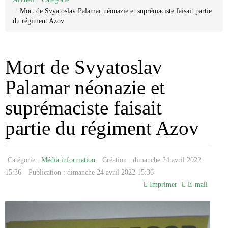
Categorie
Nous joindre
Juridique
/
Mort de Svyatoslav Palamar néonazie et suprémaciste faisait partie
Médias de désinfo..
À propos de nous
Sondage
Antifa
du régiment Azov
La liste Epstein
Réseaux sociaux
Enquêtes
Journal de Montréal
Déontologie
États-Unis / Trump
Journal de Chambly
Antoine Robitaille
Allimentation/santé
Justice / faits divers
Claude Villeneuve
Mort de Svyatoslav
Arnaque
Personnalité publique
Recettes
Denise Bombardier
Pharmaceutique
Politique
Elsie Lefebvre
Palamar néonazie et
Médicaments
Emmanuelle Latraverse
Ordre Professionnel
Fatima Houda-Pepin
suprémaciste faisait
Médias traditionnels
Avocat
Geneviève Pettersen
Traduction
Collège des medecins
Gilles Proulx
partie du régiment Azov
Comptable
Guillaume St-Pierre
Notaire
Jonathan Trudeau
Joseph Facal
Josée Legault
Catégorie :
Média information
Création : dimanche 24 avril 2022
Karine Gagnon
15:36
Publication : dimanche 24 avril 2022 15:36
Loic Tassé
Madeleine Pilote-Côté
Imprimer
E-mail
Maka Kotto
Marc-André Leclerc
Michel Girard
Mario Dumont