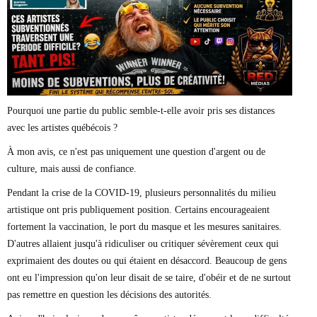
Marie-Eve Doyon
Mathieu Bock Côté
Nathalie Elgrably
Normand Lester
Philippe Léger
Pierre Martin
Remi Nadeau
Richard Béliveau
Pourquoi une partie du public semble-t-elle avoir pris ses distances
Richard Martineau
avec les artistes québécois ?
Réjean Parent
Steve E. Fortin
À mon avis, ce n'est pas uniquement une question d'argent ou de
Sophie Durocher
culture, mais aussi de confiance.
Thomas Mulcair
Véronyque Tremblay
Pendant la crise de la COVID-19, plusieurs personnalités du milieu
artistique ont pris publiquement position. Certains encourageaient
fortement la vaccination, le port du masque et les mesures sanitaires.
D'autres allaient jusqu'à ridiculiser ou critiquer sévèrement ceux qui
exprimaient des doutes ou qui étaient en désaccord. Beaucoup de gens
ont eu l'impression qu'on leur disait de se taire, d'obéir et de ne surtout
pas remettre en question les décisions des autorités.