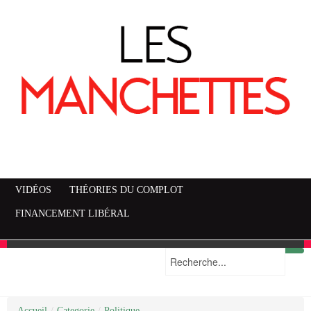
VIDÉOS
THÉORIES DU COMPLOT
FINANCEMENT LIBÉRAL
Accueil
Mise en garde
Plan du site
/
Categorie
/
Politique