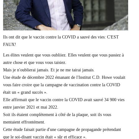
Marie-Eve Doyon
Mathieu Bock Côté
Nathalie Elgrably
Normand Lester
Philippe Léger
Pierre Martin
Ils ont dit que le vaccin contre la COVID a sauvé des vies: C'EST
Remi Nadeau
FAUX!
Richard Béliveau
Richard Martineau
Les élites veulent que vous oubliiez. Elles veulent que vous passiez à
Réjean Parent
autre chose et que vous vous taisiez.
Steve E. Fortin
Mais je n'oublierai jamais. Et je ne me tairai jamais.
Sophie Durocher
Une étude de décembre 2022 émanant de l'Institut C.D. Howe voulait
Thomas Mulcair
Véronyque Tremblay
vous faire croire que la campagne de vaccination contre la COVID
était un « grand succès ».
Elle affirmait que le vaccin contre la COVID avait sauvé 34 900 vies
entre janvier 2021 et mai 2022.
Soit ils étaient complètement à côté de la plaque, soit ils vous
mentaient effrontément.
Cette étude faisait partie d'une campagne de propagande prétendant
que le soi-disant vaccin était « sûr et efficace ».