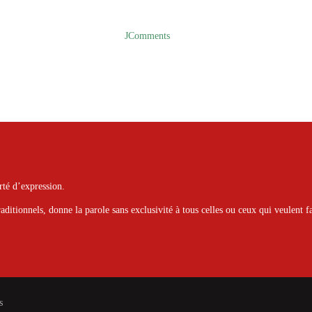
JComments
rté d’expression.
raditionnels, donne la parole sans exclusivité à tous celles ou ceux qui veulent fa
s