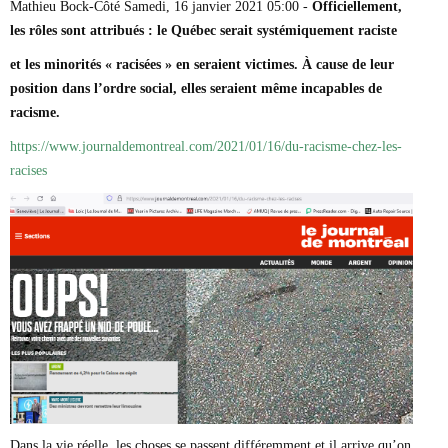
Mathieu Bock-Côté Samedi, 16 janvier 2021 05:00 -
Officiellement,
Marie-Eve Doyon
les rôles sont attribués : le Québec serait systémiquement raciste
Mathieu Bock Côté
Nathalie Elgrably
et les minorités « racisées » en seraient victimes. À cause de leur
Normand Lester
position dans l’ordre social, elles seraient même incapables de
Philippe Léger
Pierre Martin
racisme.
Remi Nadeau
https://www.journaldemontreal.com/2021/01/16/du-racisme-chez-les-
Richard Béliveau
racises
Richard Martineau
Réjean Parent
Steve E. Fortin
Sophie Durocher
Thomas Mulcair
Véronyque Tremblay
Dans la vie réelle, les choses se passent différemment et il arrive qu’on