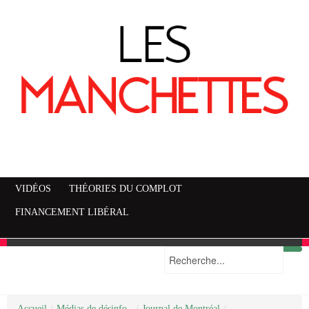
VIDÉOS
THÉORIES DU COMPLOT
FINANCEMENT LIBÉRAL
Accueil
Mise en garde
Plan du site
/
Médias de désinfo..
/
Journal de Montréal
/