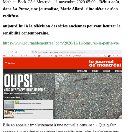
Mathieu Bock-Côté Mercredi, 11 novembre 2020 05:00 -
Début août,
Marie-Eve Doyon
dans
La Presse
, une journaliste, Marie Allard, s’inquiétait qu’on
Mathieu Bock Côté
Nathalie Elgrably
rediffuse
Normand Lester
aujourd’hui à la télévision des séries anciennes pouvant heurter la
Philippe Léger
Pierre Martin
sensibilité contemporaine.
Remi Nadeau
https://www.journaldemontreal.com/2020/11/11/censurer-la-petite-vie
Richard Béliveau
Richard Martineau
Réjean Parent
Steve E. Fortin
Sophie Durocher
Thomas Mulcair
Véronyque Tremblay
Elle en appelait implicitement à une nouvelle censure : « Quelqu’un