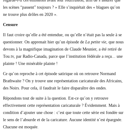
regarde-t-il ces émissions avant leur rediffusion, afin de s’assurer que
les scènes “passent” toujours ? » Elle s’inquiétait des « blagues qu’on
ne trouve plus drôles en 2020 ».
Censure
Il faut croire qu’elle a été entendue, ou qu’elle n’était pas la seule à se
questionner. On apprenait hier qu’un épisode de
La petite vie
, que nous
devons à la magnifique imagination de Claude Meunier, a été retiré de
Tou.tv, par Radio-Canada, parce que l’institution fédérale a reçu... une
plainte ! Une misérable plainte !
Ce qu’on reproche à cet épisode satirique où on retrouve Normand
Brathwaite ? On y trouve une représentation caricaturale des Africains,
des Noirs. Pour cela, il faudrait le faire disparaître des ondes.
Répondons tout de suite à la question. Est-ce qu’on y retrouve
effectivement cette représentation caricaturale ? Évidemment. Mais à
condition d’ajouter une chose : c’est que toute cette série est fondée sur
le sens de l’absurde et de la caricature. Aucune identité n’est épargnée.
Chacune est moquée.