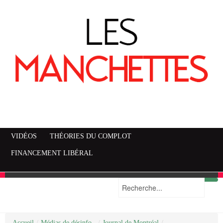
VIDÉOS
THÉORIES DU COMPLOT
FINANCEMENT LIBÉRAL
Accueil
Mise en garde
Plan du site
/
Médias de désinfo..
/
Journal de Montréal
/