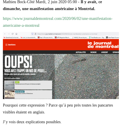
Mathieu Bock-Côté Mardi, 2 juin 2020 05:00 -
Il y avait, ce
Marie-Eve Doyon
dimanche, une manifestation américaine à Montréal.
Mathieu Bock Côté
Nathalie Elgrably
https://www.journaldemontreal.com/2020/06/02/une-manifestation-
Normand Lester
americaine-a-montreal
Philippe Léger
Pierre Martin
Remi Nadeau
Richard Béliveau
Richard Martineau
Réjean Parent
Steve E. Fortin
Sophie Durocher
Thomas Mulcair
Véronyque Tremblay
Pourquoi cette expression ? Parce qu’à peu près toutes les pancartes
visibles étaient en anglais.
J’y vois deux explications possibles.