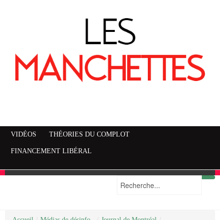
VIDÉOS
THÉORIES DU COMPLOT
FINANCEMENT LIBÉRAL
Accueil
Mise en garde
Plan du site
/
Médias de désinfo..
/
Journal de Montréal
/