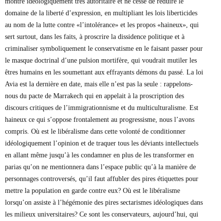
montre idéologiquement très autoritaire et ne cesse de réduire le
domaine de la liberté d’expression, en multipliant les lois liberticides
au nom de la lutte contre «l’intolérance» et les propos «haineux», qui
sert surtout, dans les faits, à proscrire la dissidence politique et à
criminaliser symboliquement le conservatisme en le faisant passer pour
le masque doctrinal d’une pulsion mortifère, qui voudrait mutiler les
êtres humains en les soumettant aux effrayants démons du passé. La loi
Avia est la dernière en date, mais elle n’est pas la seule : rappelons-
nous du pacte de Marrakech qui en appelait à la proscription des
discours critiques de l’immigrationnisme et du multiculturalisme. Est
haineux ce qui s’oppose frontalement au progressisme, nous l’avons
compris. Où est le libéralisme dans cette volonté de conditionner
idéologiquement l’opinion et de traquer tous les déviants intellectuels
en allant même jusqu’à les condamner en plus de les transformer en
parias qu’on ne mentionnera dans l’espace public qu’à la manière de
personnages controversés, qu’il faut affubler des pires étiquettes pour
mettre la population en garde contre eux? Où est le libéralisme
lorsqu’on assiste à l’hégémonie des pires sectarismes idéologiques dans
les milieux universitaires? Ce sont les conservateurs, aujourd’hui, qui