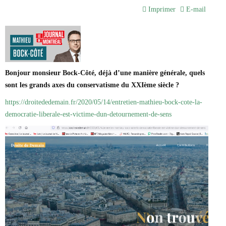
Marie-Eve Doyon
Imprimer
E-mail
Mathieu Bock Côté
Nathalie Elgrably
Normand Lester
Philippe Léger
Pierre Martin
Remi Nadeau
Bonjour monsieur Bock-Côté, déjà d’une manière générale, quels
Richard Béliveau
sont les grands axes du conservatisme du XXIème siècle ?
Richard Martineau
Réjean Parent
https://droitededemain.fr/2020/05/14/entretien-mathieu-bock-cote-la-
Steve E. Fortin
democratie-liberale-est-victime-dun-detournement-de-sens
Sophie Durocher
Thomas Mulcair
Véronyque Tremblay