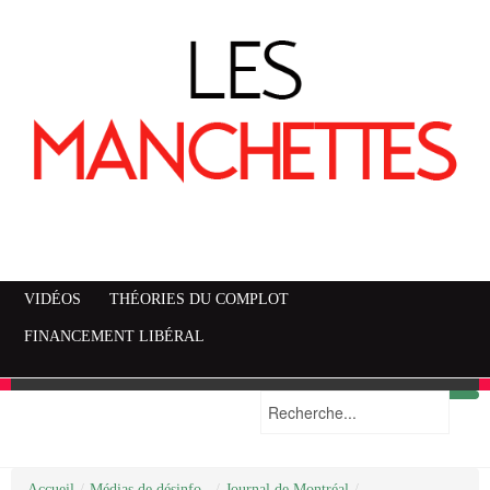
VIDÉOS
THÉORIES DU COMPLOT
FINANCEMENT LIBÉRAL
Accueil
Mise en garde
Plan du site
/
Médias de désinfo..
/
Journal de Montréal
/