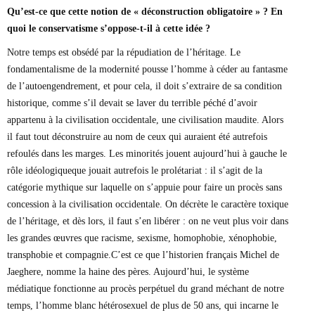
Qu’est-ce que cette notion de « déconstruction obligatoire » ? En
quoi le conservatisme s’oppose-t-il à cette idée ?
Notre temps est obsédé par la répudiation de l’héritage. Le
fondamentalisme de la modernité pousse l’homme à céder au fantasme
de l’autoengendrement, et pour cela, il doit s’extraire de sa condition
historique, comme s’il devait se laver du terrible péché d’avoir
appartenu à la civilisation occidentale, une civilisation maudite. Alors
il faut tout déconstruire au nom de ceux qui auraient été autrefois
refoulés dans les marges. Les minorités jouent aujourd’hui à gauche le
rôle idéologiqueque jouait autrefois le prolétariat : il s’agit de la
catégorie mythique sur laquelle on s’appuie pour faire un procès sans
concession à la civilisation occidentale. On décrète le caractère toxique
de l’héritage, et dès lors, il faut s’en libérer : on ne veut plus voir dans
les grandes œuvres que racisme, sexisme, homophobie, xénophobie,
transphobie et compagnie.C’est ce que l’historien français Michel de
Jaeghere, nomme la haine des pères. Aujourd’hui, le système
médiatique fonctionne au procès perpétuel du grand méchant de notre
temps, l’homme blanc hétérosexuel de plus de 50 ans, qui incarne le