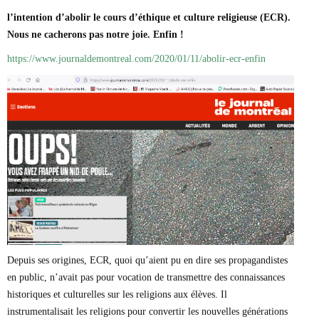
Marie-Eve Doyon
l’intention d’abolir le cours d’éthique et culture religieuse (ECR).
Mathieu Bock Côté
Nous ne cacherons pas notre joie. Enfin !
Nathalie Elgrably
Normand Lester
https://www.journaldemontreal.com/2020/01/11/abolir-ecr-enfin
Philippe Léger
Pierre Martin
Remi Nadeau
Richard Béliveau
Richard Martineau
Réjean Parent
Steve E. Fortin
Sophie Durocher
Thomas Mulcair
Véronyque Tremblay
Depuis ses origines, ECR, quoi qu’aient pu en dire ses propagandistes
en public, n’avait pas pour vocation de transmettre des connaissances
historiques et culturelles sur les religions aux élèves. Il
instrumentalisait les religions pour convertir les nouvelles générations