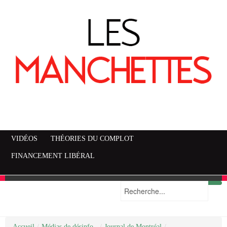
VIDÉOS
THÉORIES DU COMPLOT
FINANCEMENT LIBÉRAL
Accueil
Mise en garde
Plan du site
/
Médias de désinfo..
/
Journal de Montréal
/