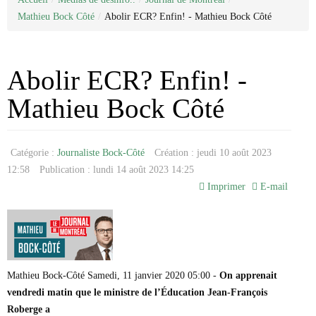
Categorie
Nous joindre
Juridique
Mathieu Bock Côté
/
Abolir ECR? Enfin! - Mathieu Bock Côté
Médias de désinfo..
À propos de nous
Sondage
Antifa
La liste Epstein
Réseaux sociaux
Enquêtes
Journal de Montréal
Déontologie
États-Unis / Trump
Journal de Chambly
Antoine Robitaille
Allimentation/santé
Justice / faits divers
Claude Villeneuve
Abolir ECR? Enfin! -
Arnaque
Personnalité publique
Recettes
Denise Bombardier
Pharmaceutique
Politique
Elsie Lefebvre
Mathieu Bock Côté
Médicaments
Emmanuelle Latraverse
Ordre Professionnel
Fatima Houda-Pepin
Médias traditionnels
Avocat
Geneviève Pettersen
Catégorie :
Journaliste Bock-Côté
Création : jeudi 10 août 2023
Traduction
Collège des medecins
Gilles Proulx
Comptable
Guillaume St-Pierre
12:58
Publication : lundi 14 août 2023 14:25
Notaire
Jonathan Trudeau
Imprimer
E-mail
Joseph Facal
Josée Legault
Karine Gagnon
Loic Tassé
Madeleine Pilote-Côté
Maka Kotto
Mathieu Bock-Côté Samedi, 11 janvier 2020 05:00 -
On apprenait
Marc-André Leclerc
vendredi matin que le ministre de l’Éducation Jean-François
Michel Girard
Roberge a
Mario Dumont