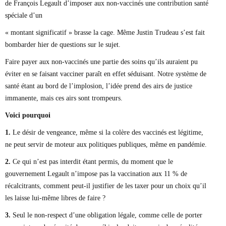
de François Legault d’imposer aux non-vaccinés une contribution santé
Marie-Eve Doyon
spéciale d’un
Mathieu Bock Côté
Nathalie Elgrably
« montant significatif » brasse la cage. Même Justin Trudeau s’est fait
Normand Lester
bombarder hier de questions sur le sujet.
Philippe Léger
Pierre Martin
Faire payer aux non-vaccinés une partie des soins qu’ils auraient pu
Remi Nadeau
éviter en se faisant vacciner paraît en effet séduisant. Notre système de
Richard Béliveau
santé étant au bord de l’implosion, l’idée prend des airs de justice
Richard Martineau
Réjean Parent
immanente, mais ces airs sont trompeurs.
Steve E. Fortin
Voici pourquoi
Sophie Durocher
Thomas Mulcair
1.
Le désir de vengeance, même si la colère des vaccinés est légitime,
Véronyque Tremblay
ne peut servir de moteur aux politiques publiques, même en pandémie.
2.
Ce qui n’est pas interdit étant permis, du moment que le
gouvernement Legault n’impose pas la vaccination aux 11 % de
récalcitrants, comment peut-il justifier de les taxer pour un choix qu’il
les laisse lui-même libres de faire ?
3.
Seul le non-respect d’une obligation légale, comme celle de porter