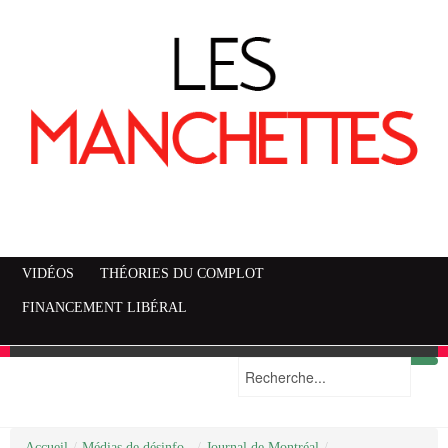
VIDÉOS
THÉORIES DU COMPLOT
FINANCEMENT LIBÉRAL
Accueil
Mise en garde
Plan du site
/
Médias de désinfo..
/
Journal de Montréal
/