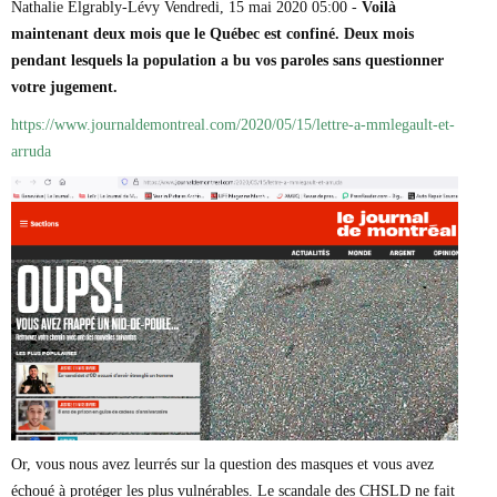
Nathalie Elgrably-Lévy Vendredi, 15 mai 2020 05:00 -
Voilà
Marie-Eve Doyon
maintenant deux mois que le Québec est confiné. Deux mois
Mathieu Bock Côté
Nathalie Elgrably
pendant lesquels la population a bu vos paroles sans questionner
Normand Lester
votre jugement.
Philippe Léger
Pierre Martin
https://www.journaldemontreal.com/2020/05/15/lettre-a-mmlegault-et-
Remi Nadeau
arruda
Richard Béliveau
Richard Martineau
Réjean Parent
Steve E. Fortin
Sophie Durocher
Thomas Mulcair
Véronyque Tremblay
Or, vous nous avez leurrés sur la question des masques et vous avez
échoué à protéger les plus vulnérables. Le scandale des CHSLD ne fait