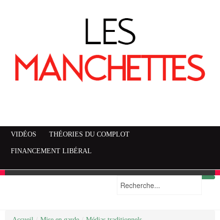
VIDÉOS
THÉORIES DU COMPLOT
FINANCEMENT LIBÉRAL
Accueil
Mise en garde
Plan du site
/
Mise en garde
/
Médias traditionnels