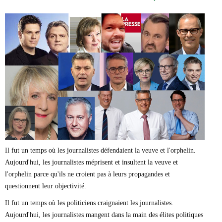
Marie-Eve Doyon
Mathieu Bock Côté
Nathalie Elgrably
Normand Lester
Philippe Léger
Pierre Martin
Remi Nadeau
Richard Béliveau
Richard Martineau
Réjean Parent
Steve E. Fortin
Sophie Durocher
Thomas Mulcair
Véronyque Tremblay
Il fut un temps où les journalistes défendaient la veuve et l'orphelin.
Aujourd'hui, les journalistes méprisent et insultent la veuve et
l'orphelin parce qu'ils ne croient pas à leurs propagandes et
questionnent leur objectivité.
Il fut un temps où les politiciens craignaient les journalistes.
Aujourd'hui, les journalistes mangent dans la main des élites politiques