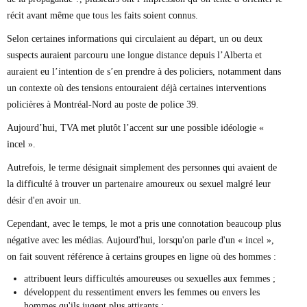
Marie-Eve Doyon
récit avant même que tous les faits soient connus.
Mathieu Bock Côté
Nathalie Elgrably
Selon certaines informations qui circulaient au départ, un ou deux
Normand Lester
suspects auraient parcouru une longue distance depuis l’Alberta et
Philippe Léger
auraient eu l’intention de s’en prendre à des policiers, notamment dans
Pierre Martin
un contexte où des tensions entouraient déjà certaines interventions
Remi Nadeau
Richard Béliveau
policières à Montréal-Nord au poste de police 39.
Richard Martineau
Aujourd’hui, TVA met plutôt l’accent sur une possible idéologie «
Réjean Parent
incel ».
Steve E. Fortin
Sophie Durocher
Autrefois, le terme désignait simplement des personnes qui avaient de
Thomas Mulcair
la difficulté à trouver un partenaire amoureux ou sexuel malgré leur
Véronyque Tremblay
désir d'en avoir un.
Cependant, avec le temps, le mot a pris une connotation beaucoup plus
négative avec les médias. Aujourd'hui, lorsqu'on parle d'un « incel »,
on fait souvent référence à certains groupes en ligne où des hommes :
attribuent leurs difficultés amoureuses ou sexuelles aux femmes ;
développent du ressentiment envers les femmes ou envers les
hommes qu'ils jugent plus attirants ;