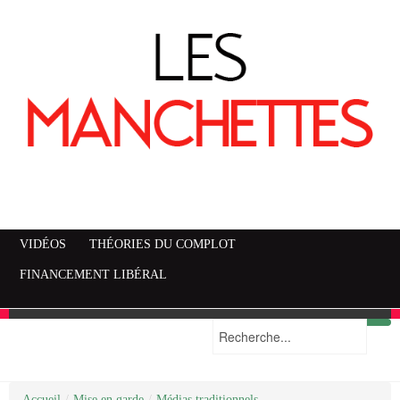
VIDÉOS
THÉORIES DU COMPLOT
FINANCEMENT LIBÉRAL
Accueil
Mise en garde
Plan du site
/
Mise en garde
/
Médias traditionnels