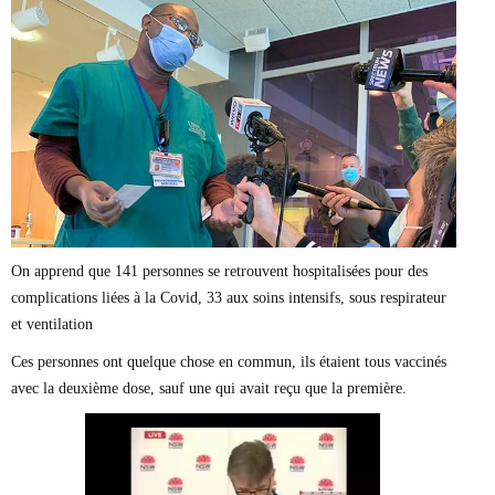
Marie-Eve Doyon
Mathieu Bock Côté
Nathalie Elgrably
Normand Lester
Philippe Léger
Pierre Martin
Remi Nadeau
Richard Béliveau
Richard Martineau
Réjean Parent
Steve E. Fortin
Sophie Durocher
On apprend que 141 personnes se retrouvent hospitalisées pour des
Thomas Mulcair
complications liées à la Covid, 33 aux soins intensifs, sous respirateur
Véronyque Tremblay
et ventilation
Ces personnes ont quelque chose en commun, ils étaient tous vaccinés
avec la deuxième dose, sauf une qui avait reçu que la première.