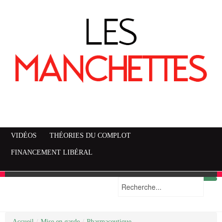
VIDÉOS
THÉORIES DU COMPLOT
FINANCEMENT LIBÉRAL
Accueil
Mise en garde
Plan du site
/
Mise en garde
/
Pharmaceutique