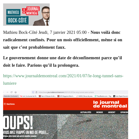
Marie-Eve Doyon
Mathieu Bock Côté
Nathalie Elgrably
Normand Lester
Philippe Léger
Mathieu Bock-Côté Jeudi, 7 janvier 2021 05:00 -
Nous voilà donc
Pierre Martin
radicalement confinés. Pour un mois officiellement, même si on
Remi Nadeau
Richard Béliveau
sait que c’est probablement faux.
Richard Martineau
Le gouvernement donne une date de déconfinement parce qu’il
Réjean Parent
doit le faire. Parions qu’il la prolongera.
Steve E. Fortin
Sophie Durocher
https://www.journaldemontreal.com/2021/01/07/le-long-tunnel-sans-
Thomas Mulcair
lumiere
Véronyque Tremblay