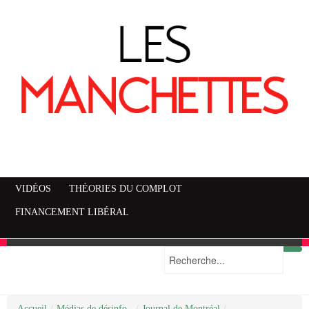
VIDÉOS
THÉORIES DU COMPLOT
FINANCEMENT LIBÉRAL
Accueil
Mise en garde
Plan du site
/
Médias de désinfo..
/
Journal de Montréal
/