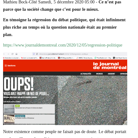
Mathieu Bock-Côté Samedi, 5 décembre 2020 05:00 -
Ce n’est pas
Marie-Eve Doyon
parce que la société change que c’est pour le mieux.
Mathieu Bock Côté
Nathalie Elgrably
En témoigne la régression du débat politique, qui était infiniment
Normand Lester
plus riche au temps où la question nationale était au premier
Philippe Léger
Pierre Martin
plan.
Remi Nadeau
https://www.journaldemontreal.com/2020/12/05/regression-politique
Richard Béliveau
Richard Martineau
Réjean Parent
Steve E. Fortin
Sophie Durocher
Thomas Mulcair
Véronyque Tremblay
Notre existence comme peuple ne faisait pas de doute. Le débat portait