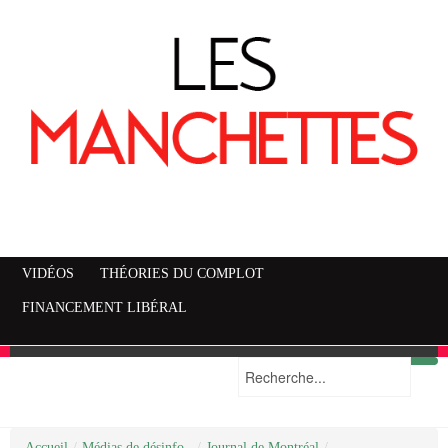
VIDÉOS
THÉORIES DU COMPLOT
FINANCEMENT LIBÉRAL
Accueil
Mise en garde
Plan du site
/
Médias de désinfo..
/
Journal de Montréal
/