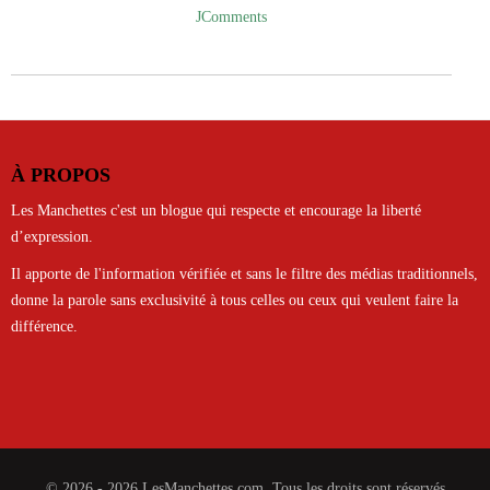
JComments
À PROPOS
Les Manchettes c'est un blogue qui respecte et encourage la liberté
d’expression.
Il apporte de l'information vérifiée et sans le filtre des médias traditionnels,
donne la parole sans exclusivité à tous celles ou ceux qui veulent faire la
différence.
© 2026 - 2026 LesManchettes.com. Tous les droits sont réservés