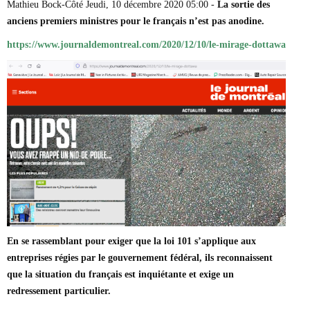
Mathieu Bock-Côté Jeudi, 10 décembre 2020 05:00 -
La sortie
des
Marie-Eve Doyon
anciens premiers ministres pour le français
n’est pas anodine.
Mathieu Bock Côté
Nathalie Elgrably
https://www.journaldemontreal.com/2020/12/10/le-mirage-dottawa
Normand Lester
Philippe Léger
Pierre Martin
Remi Nadeau
Richard Béliveau
Richard Martineau
Réjean Parent
Steve E. Fortin
Sophie Durocher
Thomas Mulcair
Véronyque Tremblay
En se rassemblant pour exiger que la loi 101 s’applique aux
entreprises régies par le gouvernement fédéral, ils reconnaissent
que la situation du français est inquiétante et exige un
redressement particulier.