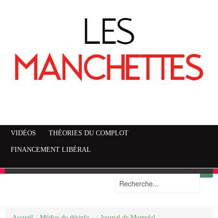
VIDÉOS
THÉORIES DU COMPLOT
FINANCEMENT LIBÉRAL
Accueil
Mise en garde
Plan du site
/
Médias de désinfo..
/
Journal de Montréal
/