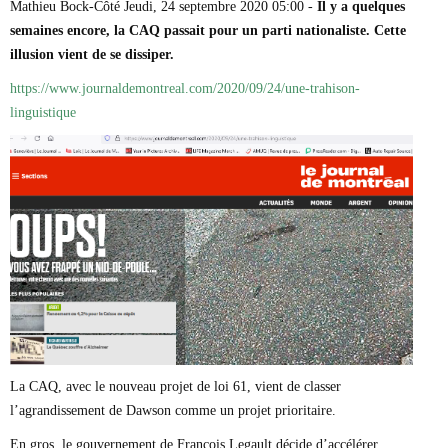
Mathieu Bock-Côté Jeudi, 24 septembre 2020 05:00 -
Il y a quelques
Marie-Eve Doyon
semaines encore, la CAQ passait pour un parti nationaliste. Cette
Mathieu Bock Côté
Nathalie Elgrably
illusion vient de se dissiper.
Normand Lester
https://www.journaldemontreal.com/2020/09/24/une-trahison-
Philippe Léger
Pierre Martin
linguistique
Remi Nadeau
Richard Béliveau
Richard Martineau
Réjean Parent
Steve E. Fortin
Sophie Durocher
Thomas Mulcair
Véronyque Tremblay
La CAQ, avec le nouveau projet de loi 61, vient de classer
l’agrandissement de Dawson comme un projet prioritaire.
En gros, le gouvernement de François Legault décide d’accélérer