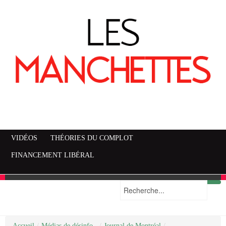
VIDÉOS
THÉORIES DU COMPLOT
FINANCEMENT LIBÉRAL
Accueil
Mise en garde
Plan du site
/
Médias de désinfo..
/
Journal de Montréal
/