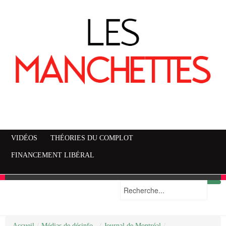
VIDÉOS
THÉORIES DU COMPLOT
FINANCEMENT LIBÉRAL
Accueil
Mise en garde
Plan du site
/
Médias de désinfo..
/
Journal de Montréal
/