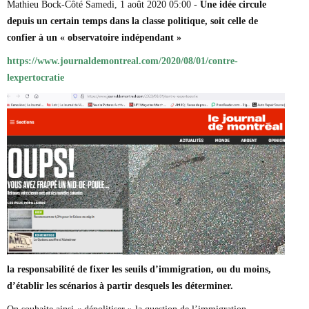
Mathieu Bock-Côté Samedi, 1 août 2020 05:00 -
Une idée circule
Marie-Eve Doyon
depuis un certain temps dans la classe politique, soit celle de
Mathieu Bock Côté
Nathalie Elgrably
confier à un « observatoire indépendant »
Normand Lester
https://www.journaldemontreal.com/2020/08/01/contre-
Philippe Léger
Pierre Martin
lexpertocratie
Remi Nadeau
Richard Béliveau
Richard Martineau
Réjean Parent
Steve E. Fortin
Sophie Durocher
Thomas Mulcair
Véronyque Tremblay
la responsabilité de fixer les seuils d’immigration, ou du moins,
d’établir les scénarios à partir desquels les déterminer.