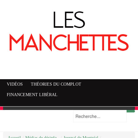
VIDÉOS
THÉORIES DU COMPLOT
FINANCEMENT LIBÉRAL
Accueil
Mise en garde
Plan du site
/
Médias de désinfo..
/
Journal de Montréal
/