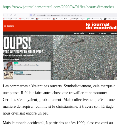
Marie-Eve Doyon
https://www.journaldemontreal.com/2020/04/01/les-beaux-dimanches
Mathieu Bock Côté
Nathalie Elgrably
Normand Lester
Philippe Léger
Pierre Martin
Remi Nadeau
Richard Béliveau
Richard Martineau
Réjean Parent
Steve E. Fortin
Sophie Durocher
Thomas Mulcair
Véronyque Tremblay
Les commerces n’étaient pas ouverts. Symboliquement, cela marquait
une pause. Il fallait faire autre chose que travailler et consommer.
Certains s’ennuyaient, probablement. Mais collectivement, c’était une
manière de respirer, comme si le christianisme, à travers son héritage,
nous civilisait encore un peu.
Mais le monde occidental, à partir des années 1990, s’est converti au