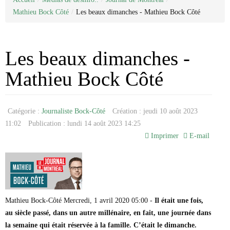
Categorie
Nous joindre
Juridique
Mathieu Bock Côté
/
Les beaux dimanches - Mathieu Bock Côté
Médias de désinfo..
À propos de nous
Sondage
Antifa
La liste Epstein
Réseaux sociaux
Enquêtes
Journal de Montréal
Déontologie
États-Unis / Trump
Journal de Chambly
Antoine Robitaille
Allimentation/santé
Justice / faits divers
Claude Villeneuve
Les beaux dimanches -
Arnaque
Personnalité publique
Recettes
Denise Bombardier
Pharmaceutique
Politique
Elsie Lefebvre
Mathieu Bock Côté
Médicaments
Emmanuelle Latraverse
Ordre Professionnel
Fatima Houda-Pepin
Médias traditionnels
Avocat
Geneviève Pettersen
Catégorie :
Journaliste Bock-Côté
Création : jeudi 10 août 2023
Traduction
Collège des medecins
Gilles Proulx
Comptable
Guillaume St-Pierre
11:02
Publication : lundi 14 août 2023 14:25
Notaire
Jonathan Trudeau
Imprimer
E-mail
Joseph Facal
Josée Legault
Karine Gagnon
Loic Tassé
Madeleine Pilote-Côté
Maka Kotto
Mathieu Bock-Côté Mercredi, 1 avril 2020 05:00 -
Il était une fois,
Marc-André Leclerc
au siècle passé, dans un autre millénaire, en fait, une journée dans
Michel Girard
la semaine qui était réservée à la famille. C’était le dimanche.
Mario Dumont