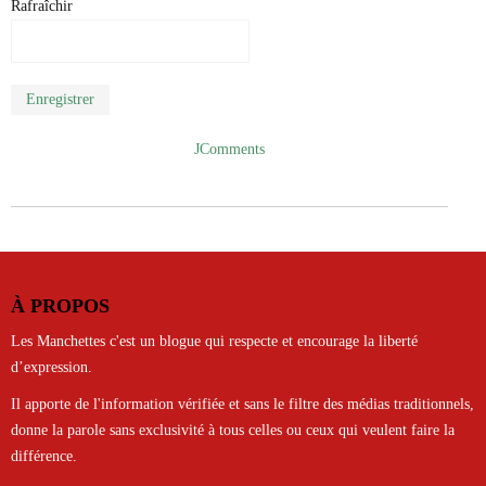
Rafraîchir
Enregistrer
JComments
À PROPOS
Les Manchettes c'est un blogue qui respecte et encourage la liberté
d’expression.
Il apporte de l'information vérifiée et sans le filtre des médias traditionnels,
donne la parole sans exclusivité à tous celles ou ceux qui veulent faire la
différence.