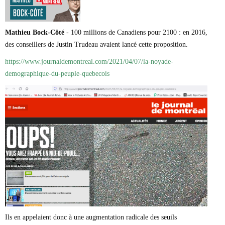
Marie-Eve Doyon
Mathieu Bock Côté
Nathalie Elgrably
Mathieu Bock-Côté
- 100 millions de Canadiens pour 2100 : en 2016,
Normand Lester
des conseillers de Justin Trudeau avaient lancé cette proposition.
Philippe Léger
Pierre Martin
https://www.journaldemontreal.com/2021/04/07/la-noyade-
Remi Nadeau
demographique-du-peuple-quebecois
Richard Béliveau
Richard Martineau
Réjean Parent
Steve E. Fortin
Sophie Durocher
Thomas Mulcair
Véronyque Tremblay
Ils en appelaient donc à une augmentation radicale des seuils