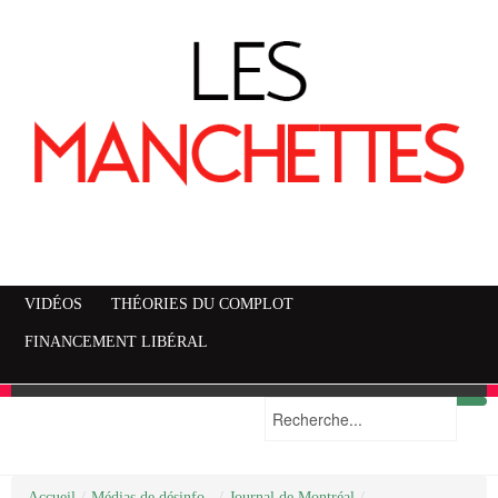
VIDÉOS
THÉORIES DU COMPLOT
FINANCEMENT LIBÉRAL
Accueil
Mise en garde
Plan du site
/
Médias de désinfo..
/
Journal de Montréal
/