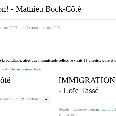
n! - Mathieu Bock-Côté
14 août 2023
Création : 14 août 2023
 la pandémie, alors que l’inquiétude collective virait à l’angoisse pure et 
ôté
Ajouter un commentaire
ôté
IMMIGRATION En
- Loïc Tassé
14 août 2023
Création :
Détails
Catégorie :
Journaliste Loic 
11 août 2023