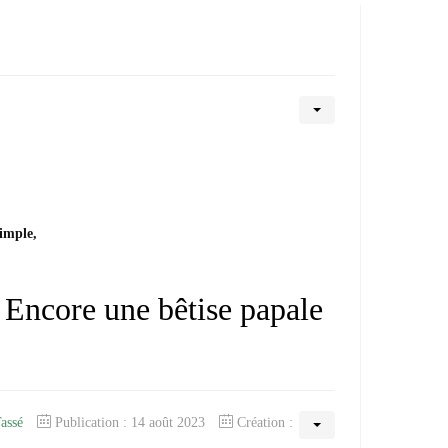
simple,
core une bêtise papale
Tassé
Publication : 14 août 2023
Création :