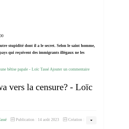
00
utre stupidité dont il a le secret. Selon le saint homme,
s pays qui reçoivent des immigrants illégaux ne les
ne bêtise papale - Loïc Tassé
Ajouter un commentaire
vers la censure? - Loïc
Tassé
Publication : 14 août 2023
Création :