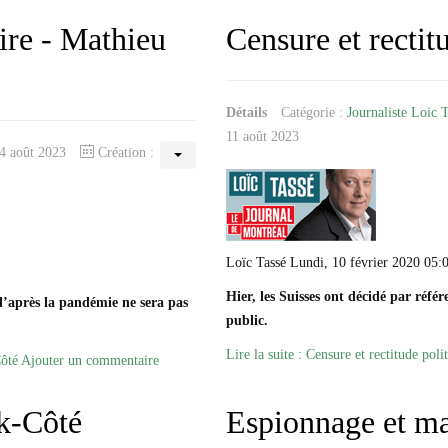
pire - Mathieu
Censure et rectit
Détails
Catégorie :
Journaliste Loic 
11 août 2023
14 août 2023
Création :
Loïc Tassé Lundi, 10 février 2020 05:
Hier, les Suisses ont décidé par réf
’après la pandémie ne sera pas
public.
Lire la suite : Censure et rectitude poli
Côté
Ajouter un commentaire
k-Côté
Espionnage et ma