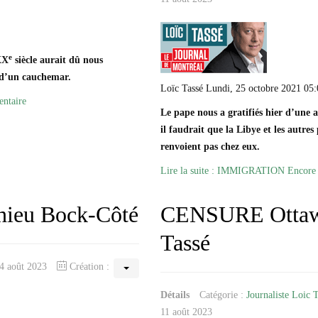
e
XX
siècle aurait dû nous
r d’un cauchemar.
Loïc Tassé Lundi, 25 octobre 2021 05:
ntaire
Le pape nous a gratifiés hier d’une a
il faudrait que la Libye et les autre
renvoient pas chez eux.
Lire la suite : IMMIGRATION Encore u
thieu Bock-Côté
CENSURE Ottawa 
Tassé
14 août 2023
Création :
Détails
Catégorie :
Journaliste Loic 
11 août 2023