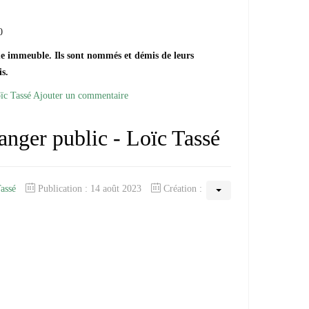
0
me immeuble. Ils sont nommés et démis de leurs
s.
oïc Tassé
Ajouter un commentaire
anger public - Loïc Tassé
Tassé
Publication : 14 août 2023
Création :