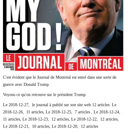
Marie-Eve Doyon
Mathieu Bock Côté
Nathalie Elgrably
Normand Lester
Philippe Léger
Pierre Martin
Remi Nadeau
Richard Béliveau
Richard Martineau
Réjean Parent
Steve E. Fortin
Sophie Durocher
Thomas Mulcair
C'est évident que le Journal de Montréal est entré dans une sorte de
Véronyque Tremblay
guerre avec Donald Trump.
Voyons ce qu'on retrouve sur le président Trump.
Le 2018-12-27, le journal à publié sur son site web 12 articles. Le
2018-12-26, 11 articles, Le 2018-12-25, 7 articles , Le 2018-12-24,
11 articles, Le 2018-12-23, 12 articles, Le 2018-12-22, 12 articles,
Le 2018-12-21, 10 articles, Le 2018-12-20, 12 articles