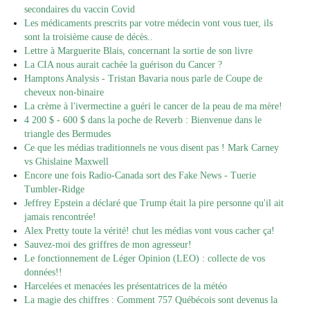
secondaires du vaccin Covid
Les médicaments prescrits par votre médecin vont vous tuer, ils
sont la troisième cause de décès..
Lettre à Marguerite Blais, concernant la sortie de son livre
La CIA nous aurait cachée la guérison du Cancer ?
Hamptons Analysis - Tristan Bavaria nous parle de Coupe de
cheveux non-binaire
La crème à l'ivermectine a guéri le cancer de la peau de ma mère!
4 200 $ - 600 $ dans la poche de Reverb : Bienvenue dans le
triangle des Bermudes
Ce que les médias traditionnels ne vous disent pas ! Mark Carney
vs Ghislaine Maxwell
Encore une fois Radio-Canada sort des Fake News - Tuerie
Tumbler-Ridge
Jeffrey Epstein a déclaré que Trump était la pire personne qu'il ait
jamais rencontrée!
Alex Pretty toute la vérité! chut les médias vont vous cacher ça!
Sauvez-moi des griffres de mon agresseur!
Le fonctionnement de Léger Opinion (LEO) : collecte de vos
données!!
Harcelées et menacées les présentatrices de la météo
La magie des chiffres : Comment 757 Québécois sont devenus la