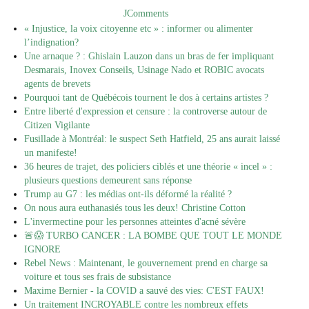
JComments
« Injustice, la voix citoyenne etc » : informer ou alimenter
l’indignation?
Une arnaque ? : Ghislain Lauzon dans un bras de fer impliquant
Desmarais, Inovex Conseils, Usinage Nado et ROBIC avocats
agents de brevets
Pourquoi tant de Québécois tournent le dos à certains artistes ?
Entre liberté d'expression et censure : la controverse autour de
Citizen Vigilante
Fusillade à Montréal: le suspect Seth Hatfield, 25 ans aurait laissé
un manifeste!
36 heures de trajet, des policiers ciblés et une théorie « incel » :
plusieurs questions demeurent sans réponse
Trump au G7 : les médias ont-ils déformé la réalité ?
On nous aura euthanasiés tous les deux! Christine Cotton
L'invermectine pour les personnes atteintes d'acné sévère
🚨😱 TURBO CANCER : LA BOMBE QUE TOUT LE MONDE
IGNORE
Rebel News : Maintenant, le gouvernement prend en charge sa
voiture et tous ses frais de subsistance
Maxime Bernier - la COVID a sauvé des vies: C'EST FAUX!
Un traitement INCROYABLE contre les nombreux effets