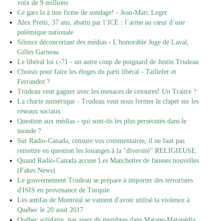
voix de 9 millions
Ce gars la à une firme de sondage! - Jean-Marc Leger
Alex Pretti, 37 ans, abattu par l’ICE : l’arme au cœur d’une
polémique nationale
Silence déconcertant des médias - L'honorable Juge de Laval,
Gilles Garneau
Le libéral loi c-71 - un autre coup de poignard de Justin Trudeau
Choisis pour faire les éloges du parti libéral - Taillefer et
Ferrandez ?
Trudeau veut gagner avec les menaces de censures! Un Traitre ?
La charte numérique - Trudeau veut nous fermer le clapet sur les
réseaux sociaux
Question aux médias - qui sont-ils les plus persécutés dans le
monde ?
Sur Radio-Canada, censure vos commentaires, il ne faut pas
remettre en question les louanges à la "diversité" RELIGIEUSE.
Quand Radio-Canada accuse Les Manchettes de fausses nouvelles
(Fakes News)
Le gouvernement Trudeau se prépare à importer des terroristes
d'ISIS en provenance de Turquie
Les antifas de Montréal se vantent d'avoir utilisé la violence à
Québec le 20 aout 2017
Québec solidaire, pas assez de membres dans Matane-Matapédia